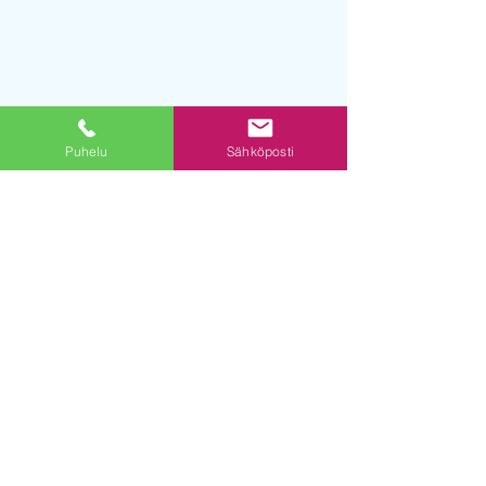
Puhelu
Sähköposti
Pyydä tarjous