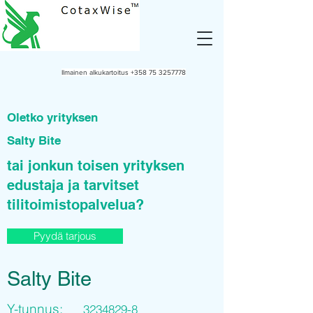
Ilmainen alkukartoitus
+358 75 3257778
Oletko yrityksen
Salty Bite
tai jonkun toisen yrityksen
edustaja ja tarvitset
tilitoimistopalvelua?
Pyydä tarjous
Salty Bite
Y-tunnus:
3234829-8