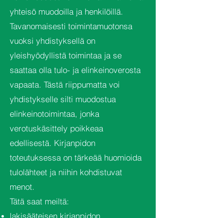
yhteisö muodoilla ja henkilöillä.
Tavanomaisesti toimintamuotonsa
vuoksi yhdistyksellä on
yleishyödyllistä toimintaa ja se
saattaa olla tulo- ja elinkeinoverosta
vapaata. Tästä riippumatta voi
yhdistykselle silti muodostua
elinkeinotoimintaa, jonka
verotuskäsittely poikkeaa
edellisestä. Kirjanpidon
toteutuksessa on tärkeää huomioida
tulolähteet ja niihin kohdistuvat
menot.
Tätä saat meiltä:
lakisääteisen kirjanpidon