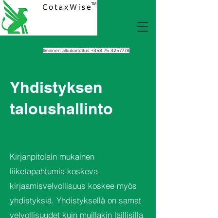
Ilmainen alkukartoitus
+358 75 3257778
Yhdistyksen
taloushallinto
Kirjanpitolain mukainen
liiketapahtumia koskeva
kirjaamisvelvollisuus koskee myös
yhdistyksiä. Yhdistyksellä on samat
velvollisuudet kuin muillakin laillisilla