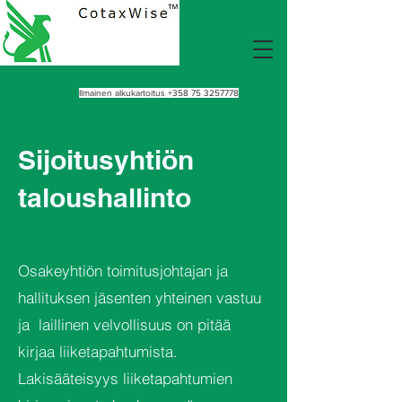
Ilmainen alkukartoitus
+358 75 3257778
Sijoitusyhtiön
taloushallinto
Osakeyhtiön toimitusjohtajan ja
hallituksen jäsenten yhteinen vastuu
ja laillinen velvollisuus on pitää
kirjaa liiketapahtumista.
Lakisääteisyys liiketapahtumien