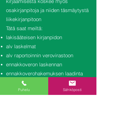
kirjaamisesta koskee myös
osakirjanpitoja ja niiden täsmäytystä
liikekirjanpitoon
Tätä saat meiltä:
lakisääteisen kirjanpidon
alv laskelmat
alv raportoinnin verovirastoon
ennakkoveron laskennan
ennakkoverohakemuksen laadinta
puhelintuki
Puhelu
Sähköposti
tilinpäätöksen ja veroilmoituksen
kirjanpidon tulokset sähköpostiinne
kuukausittain
jatkuvan opastuksen.