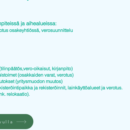
iteissä ja aihealueissa:
otus osakeyhtiössä, verosuunnittelu
tilinpäätös,vero-oikaisut, kirjanpito)
istoimet (osakkaiden varat, verotus)
utokset (yritysmuodon muutos)
kisteröintipaikka ja rekisteröinnit, lainkäyttöalueet ja verotus.
nk. relokaatio).
vulla