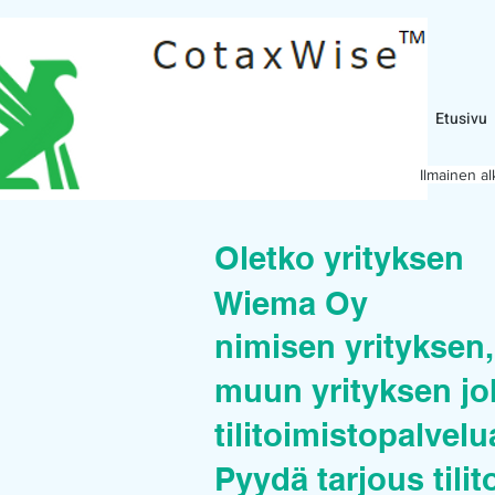
Etusivu
Ilmainen a
Oletko yrityksen
Wiema Oy
nimisen yrityksen, 
muun yrityksen joh
tilitoimistopalvel
Pyydä tarjous tilit