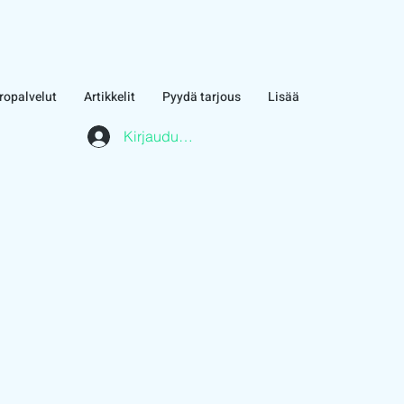
ropalvelut
Artikkelit
Pyydä tarjous
Lisää
Kirjaudu asiakasalueelle