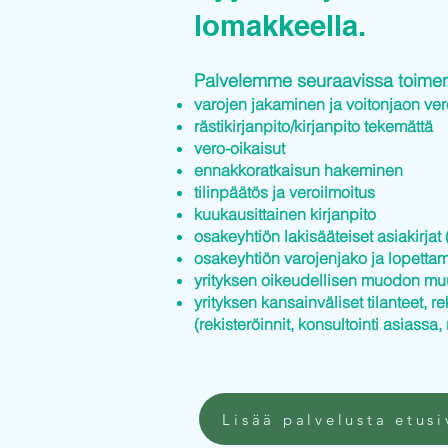
lomakkeella.
Palvelemme seuraavissa toimenp
varojen jakaminen ja voitonjaon ver
rästikirjanpito/kirjanpito tekemättä
vero-oikaisut
ennakkoratkaisun hakeminen
tilinpäätös ja veroilmoitus
kuukausittainen kirjanpito
osakeyhtiön lakisääteiset asiakirjat (
osakeyhtiön varojenjako ja lopettam
yrityksen oikeudellisen muodon mu
yrityksen kansainväliset tilanteet, re
(rekisteröinnit, konsultointi asiassa, 
Lisää palvelusta etusi