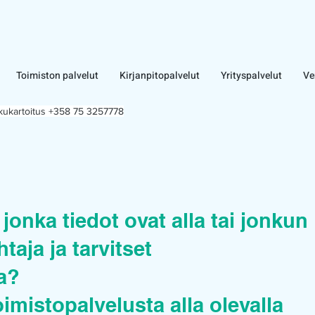
Toimiston palvelut
Kirjanpitopalvelut
Yrityspalvelut
Ve
lkukartoitus +358 75 3257778
jonka tiedot ovat alla tai jonkun
taja ja tarvitset
ua?
oimistopalvelusta alla olevalla