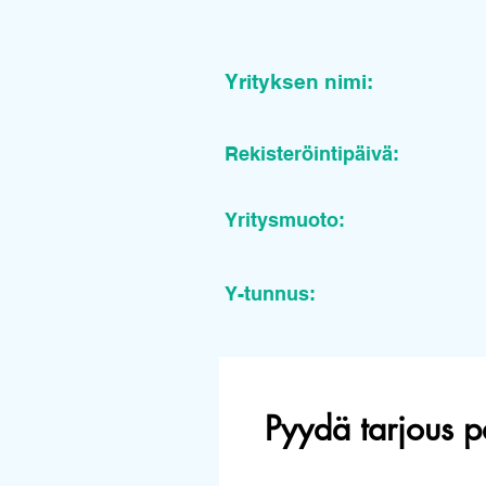
Yrityksen nimi:
Rekisteröintipäivä:
Yritysmuoto:
Y-tunnus:
Pyydä tarjous p