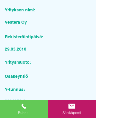
Yrityksen nimi:
Vestera Oy
Rekisteröintipäivä:
29.03.2010
Yritysmuoto:
Osakeyhtiö
Y-tunnus:
2324076-0
Puhelu
Sähköposti
Pyydä tarjous palvelusta
Yrityksen nimi