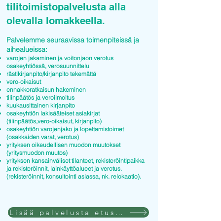
tilitoimistopalvelusta alla
olevalla lomakkeella.
Palvelemme seuraavissa toimenpiteissä ja
aihealueissa:
varojen jakaminen ja voitonjaon verotus
osakeyhtiössä, verosuunnittelu
rästikirjanpito/kirjanpito tekemättä
vero-oikaisut
ennakkoratkaisun hakeminen
tilinpäätös ja veroilmoitus
kuukausittainen kirjanpito
osakeyhtiön lakisääteiset asiakirjat
(tilinpäätös,vero-oikaisut, kirjanpito)
osakeyhtiön varojenjako ja lopettamistoimet
(osakkaiden varat, verotus)
yrityksen oikeudellisen muodon muutokset
(yritysmuodon muutos)
yrityksen kansainväliset tilanteet, rekisteröintipaikka
ja rekisteröinnit, lainkäyttöalueet ja verotus.
(rekisteröinnit, konsultointi asiassa, nk. relokaatio).
Lisää palvelusta etusivulla