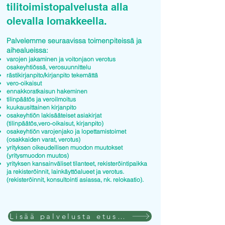
tilitoimistopalvelusta alla
olevalla lomakkeella.
Palvelemme seuraavissa toimenpiteissä ja
aihealueissa:
varojen jakaminen ja voitonjaon verotus
osakeyhtiössä, verosuunnittelu
rästikirjanpito/kirjanpito tekemättä
vero-oikaisut
ennakkoratkaisun hakeminen
tilinpäätös ja veroilmoitus
kuukausittainen kirjanpito
osakeyhtiön lakisääteiset asiakirjat
(tilinpäätös,vero-oikaisut, kirjanpito)
osakeyhtiön varojenjako ja lopettamistoimet
(osakkaiden varat, verotus)
yrityksen oikeudellisen muodon muutokset
(yritysmuodon muutos)
yrityksen kansainväliset tilanteet, rekisteröintipaikka
ja rekisteröinnit, lainkäyttöalueet ja verotus.
(rekisteröinnit, konsultointi asiassa, nk. relokaatio).
Lisää palvelusta etusivulla