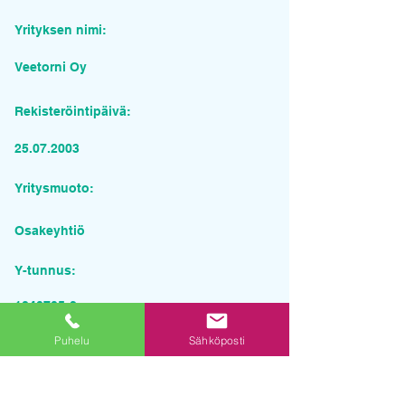
Yrityksen nimi:
Veetorni Oy
Rekisteröintipäivä:
25.07.2003
Yritysmuoto:
Osakeyhtiö
Y-tunnus:
1840705-2
Puhelu
Sähköposti
Pyydä tarjous palvelusta
Yrityksen nimi