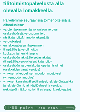
tilitoimistopalvelusta alla
olevalla lomakkeella.
Palvelemme seuraavissa toimenpiteissä ja
aihealueissa:
varojen jakaminen ja voitonjaon verotus
osakeyhtiössä, verosuunnittelu
rästikirjanpito/kirjanpito tekemättä
vero-oikaisut
ennakkoratkaisun hakeminen
tilinpäätös ja veroilmoitus
kuukausittainen kirjanpito
osakeyhtiön lakisääteiset asiakirjat
(tilinpäätös,vero-oikaisut, kirjanpito)
osakeyhtiön varojenjako ja lopettamistoimet
(osakkaiden varat, verotus)
yrityksen oikeudellisen muodon muutokset
(yritysmuodon muutos)
yrityksen kansainväliset tilanteet, rekisteröintipaikka
ja rekisteröinnit, lainkäyttöalueet ja verotus.
(rekisteröinnit, konsultointi asiassa, nk. relokaatio).
Lisää palvelusta etusivulla