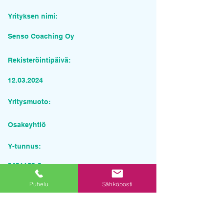
Yrityksen nimi:
Senso Coaching Oy
Rekisteröintipäivä:
12.03.2024
Yritysmuoto:
Osakeyhtiö
Y-tunnus:
3431163-2
Puhelu
Sähköposti
Pyydä tarjous palvelusta
Yrityksen nimi