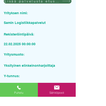
Lisää palvelusta etusivulla
Yrityksen nimi:
Samin Logistiikkapalvelut
Rekisteröintipäivä:
22.02.2025 00
:00:00
Yritysmuoto:
Yksityinen elinkeinonharjoittaja
Y-tunnus:
3511317-9
Puhelu
Sähköposti
Pyydä tarjous palvelusta
Yrityksen nimi