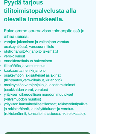
Pyydä tarjous
tilitoimistopalvelusta alla
olevalla lomakkeella.
Palvelemme seuraavissa toimenpiteissä ja
aihealueissa:
varojen jakaminen ja voitonjaon verotus
osakeyhtiössä, verosuunnittelu
rästikirjanpito/kirjanpito tekemättä
vero-oikaisut
ennakkoratkaisun hakeminen
tilinpäätös ja veroilmoitus
kuukausittainen kirjanpito
osakeyhtiön lakisääteiset asiakirjat
(tilinpäätös,vero-oikaisut, kirjanpito)
osakeyhtiön varojenjako ja lopettamistoimet
(osakkaiden varat, verotus)
yrityksen oikeudellisen muodon muutokset
(yritysmuodon muutos)
yrityksen kansainväliset tilanteet, rekisteröintipaikka
ja rekisteröinnit, lainkäyttöalueet ja verotus.
(rekisteröinnit, konsultointi asiassa, nk. relokaatio).