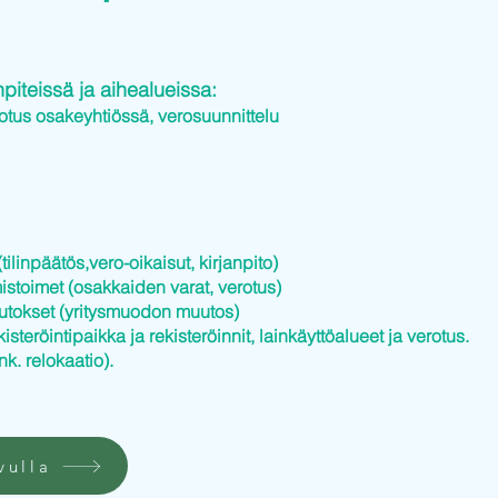
iteissä ja aihealueissa:
otus osakeyhtiössä, verosuunnittelu
tilinpäätös,vero-oikaisut, kirjanpito)
istoimet (osakkaiden varat, verotus)
utokset (yritysmuodon muutos)
kisteröintipaikka ja rekisteröinnit, lainkäyttöalueet ja verotus.
nk. relokaatio).
vulla