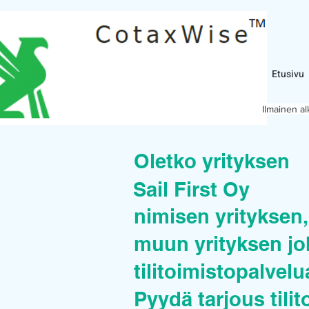
Etusivu
Ilmainen a
Oletko yrityksen
Sail First Oy
nimisen yrityksen, 
muun yrityksen joh
tilitoimistopalvel
Pyydä tarjous tilit