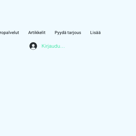
ropalvelut
Artikkelit
Pyydä tarjous
Lisää
Kirjaudu asiakasalueelle