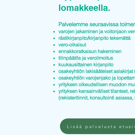
lomakkeella.
Palvelemme seuraavissa toimenp
varojen jakaminen ja voitonjaon ver
rästikirjanpito/kirjanpito tekemättä
vero-oikaisut
ennakkoratkaisun hakeminen
tilinpäätös ja veroilmoitus
kuukausittainen kirjanpito
osakeyhtiön lakisääteiset asiakirjat (
osakeyhtiön varojenjako ja lopettam
yrityksen oikeudellisen muodon mu
yrityksen kansainväliset tilanteet, re
(rekisteröinnit, konsultointi asiassa, 
Lisää palvelusta etusi