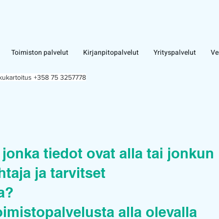
Toimiston palvelut
Kirjanpitopalvelut
Yrityspalvelut
Ve
lkukartoitus +358 75 3257778
jonka tiedot ovat alla tai jonkun
taja ja tarvitset
ua?
oimistopalvelusta alla olevalla