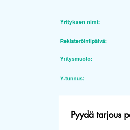
Yrityksen nimi:
Rekisteröintipäivä:
Yritysmuoto:
Y-tunnus:
Pyydä tarjous p