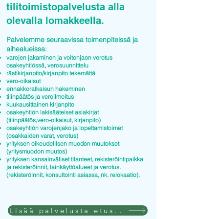
tilitoimistopalvelusta alla
olevalla lomakkeella.
Palvelemme seuraavissa toimenpiteissä ja
aihealueissa:
varojen jakaminen ja voitonjaon verotus
osakeyhtiössä, verosuunnittelu
rästikirjanpito/kirjanpito tekemättä
vero-oikaisut
ennakkoratkaisun hakeminen
tilinpäätös ja veroilmoitus
kuukausittainen kirjanpito
osakeyhtiön lakisääteiset asiakirjat
(tilinpäätös,vero-oikaisut, kirjanpito)
osakeyhtiön varojenjako ja lopettamistoimet
(osakkaiden varat, verotus)
yrityksen oikeudellisen muodon muutokset
(yritysmuodon muutos)
yrityksen kansainväliset tilanteet, rekisteröintipaikka
ja rekisteröinnit, lainkäyttöalueet ja verotus.
(rekisteröinnit, konsultointi asiassa, nk. relokaatio).
Lisää palvelusta etusivulla