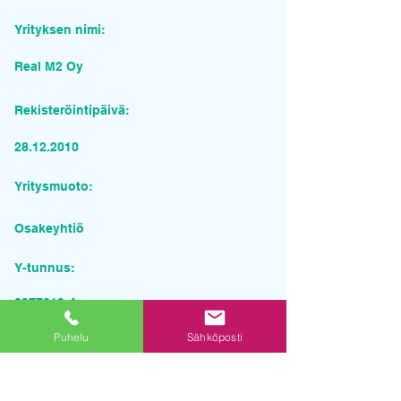
Yrityksen nimi:
Real M2 Oy
Rekisteröintipäivä:
28.12.2010
Yritysmuoto:
Osakeyhtiö
Y-tunnus:
2377213-4
Puhelu
Sähköposti
Pyydä tarjous palvelusta
Yrityksen nimi