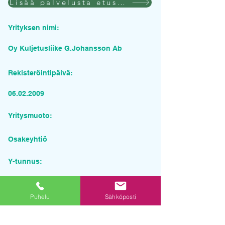
Lisää palvelusta etusivulla
Yrityksen nimi:
Oy Kuljetusliike G.Johansson Ab
Rekisteröintipäivä:
06.02.2009
Yritysmuoto:
Osakeyhtiö
Y-tunnus:
2246642-6
Puhelu
Sähköposti
Pyydä tarjous palvelusta
Yrityksen nimi