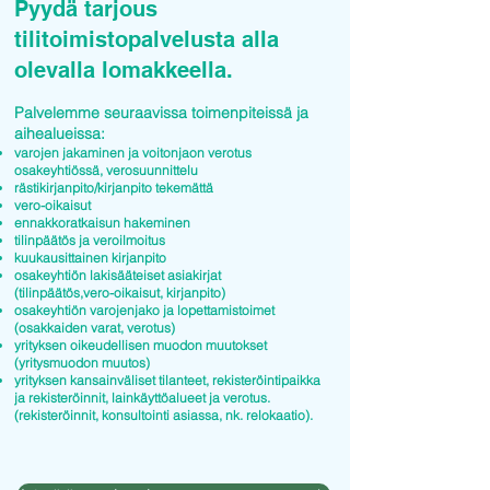
Pyydä tarjous
tilitoimistopalvelusta alla
olevalla lomakkeella.
Palvelemme seuraavissa toimenpiteissä ja
aihealueissa:
varojen jakaminen ja voitonjaon verotus
osakeyhtiössä, verosuunnittelu
rästikirjanpito/kirjanpito tekemättä
vero-oikaisut
ennakkoratkaisun hakeminen
tilinpäätös ja veroilmoitus
kuukausittainen kirjanpito
osakeyhtiön lakisääteiset asiakirjat
(tilinpäätös,vero-oikaisut, kirjanpito)
osakeyhtiön varojenjako ja lopettamistoimet
(osakkaiden varat, verotus)
yrityksen oikeudellisen muodon muutokset
(yritysmuodon muutos)
yrityksen kansainväliset tilanteet, rekisteröintipaikka
ja rekisteröinnit, lainkäyttöalueet ja verotus.
(rekisteröinnit, konsultointi asiassa, nk. relokaatio).