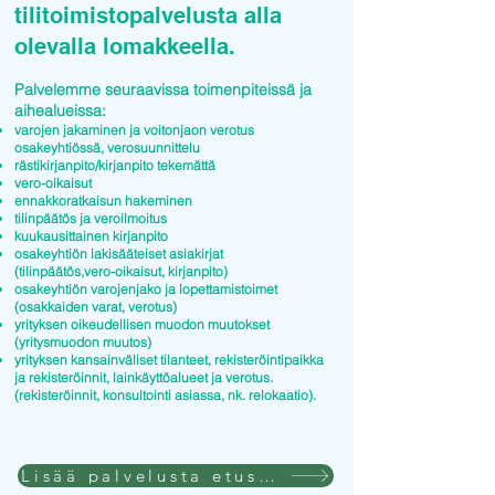
tilitoimistopalvelusta alla
olevalla lomakkeella.
Palvelemme seuraavissa toimenpiteissä ja
aihealueissa:
varojen jakaminen ja voitonjaon verotus
osakeyhtiössä, verosuunnittelu
rästikirjanpito/kirjanpito tekemättä
vero-oikaisut
ennakkoratkaisun hakeminen
tilinpäätös ja veroilmoitus
kuukausittainen kirjanpito
osakeyhtiön lakisääteiset asiakirjat
(tilinpäätös,vero-oikaisut, kirjanpito)
osakeyhtiön varojenjako ja lopettamistoimet
(osakkaiden varat, verotus)
yrityksen oikeudellisen muodon muutokset
(yritysmuodon muutos)
yrityksen kansainväliset tilanteet, rekisteröintipaikka
ja rekisteröinnit, lainkäyttöalueet ja verotus.
(rekisteröinnit, konsultointi asiassa, nk. relokaatio).
Lisää palvelusta etusivulla