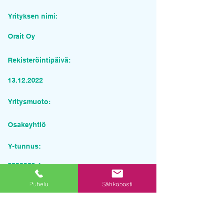
Yrityksen nimi:
Orait Oy
Rekisteröintipäivä:
13.12.2022
Yritysmuoto:
Osakeyhtiö
Y-tunnus:
3330069-1
Puhelu
Sähköposti
Pyydä tarjous palvelusta
Yrityksen nimi