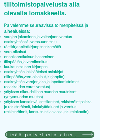
tilitoimistopalvelusta alla
olevalla lomakkeella.
Palvelemme seuraavissa toimenpiteissä ja
aihealueissa:
varojen jakaminen ja voitonjaon verotus
osakeyhtiössä, verosuunnittelu
rästikirjanpito/kirjanpito tekemättä
vero-oikaisut
ennakkoratkaisun hakeminen
tilinpäätös ja veroilmoitus
kuukausittainen kirjanpito
osakeyhtiön lakisääteiset asiakirjat
(tilinpäätös,vero-oikaisut, kirjanpito)
osakeyhtiön varojenjako ja lopettamistoimet
(osakkaiden varat, verotus)
yrityksen oikeudellisen muodon muutokset
(yritysmuodon muutos)
yrityksen kansainväliset tilanteet, rekisteröintipaikka
ja rekisteröinnit, lainkäyttöalueet ja verotus.
(rekisteröinnit, konsultointi asiassa, nk. relokaatio).
Lisää palvelusta etusivulla