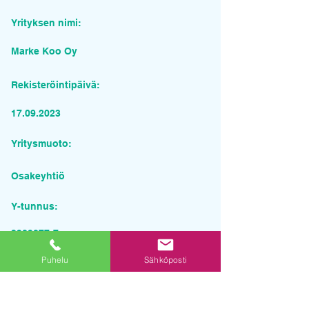
Yrityksen nimi:
Marke Koo Oy
Rekisteröintipäivä:
17.09.2023
Yritysmuoto:
Osakeyhtiö
Y-tunnus:
3389877-7
Puhelu
Sähköposti
Pyydä tarjous palvelusta
Yrityksen nimi