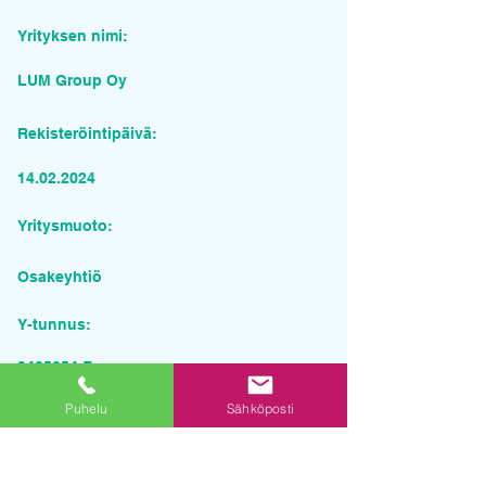
Yrityksen nimi:
LUM Group Oy
Rekisteröintipäivä:
14.02.2024
Yritysmuoto:
Osakeyhtiö
Y-tunnus:
3425954-7
Puhelu
Sähköposti
Pyydä tarjous palvelusta
Yrityksen nimi