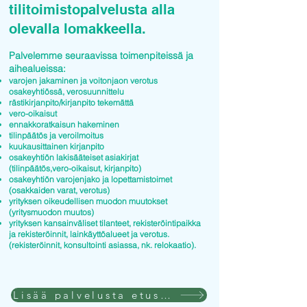
tilitoimistopalvelusta alla
olevalla lomakkeella.
Palvelemme seuraavissa toimenpiteissä ja
aihealueissa:
varojen jakaminen ja voitonjaon verotus
osakeyhtiössä, verosuunnittelu
rästikirjanpito/kirjanpito tekemättä
vero-oikaisut
ennakkoratkaisun hakeminen
tilinpäätös ja veroilmoitus
kuukausittainen kirjanpito
osakeyhtiön lakisääteiset asiakirjat
(tilinpäätös,vero-oikaisut, kirjanpito)
osakeyhtiön varojenjako ja lopettamistoimet
(osakkaiden varat, verotus)
yrityksen oikeudellisen muodon muutokset
(yritysmuodon muutos)
yrityksen kansainväliset tilanteet, rekisteröintipaikka
ja rekisteröinnit, lainkäyttöalueet ja verotus.
(rekisteröinnit, konsultointi asiassa, nk. relokaatio).
Lisää palvelusta etusivulla