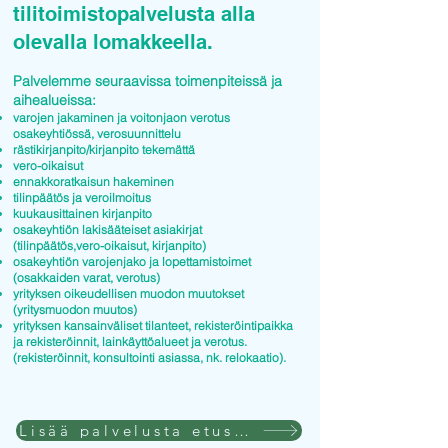
tilitoimistopalvelusta alla
olevalla lomakkeella.
Palvelemme seuraavissa toimenpiteissä ja
aihealueissa:
varojen jakaminen ja voitonjaon verotus
osakeyhtiössä, verosuunnittelu
rästikirjanpito/kirjanpito tekemättä
vero-oikaisut
ennakkoratkaisun hakeminen
tilinpäätös ja veroilmoitus
kuukausittainen kirjanpito
osakeyhtiön lakisääteiset asiakirjat
(tilinpäätös,vero-oikaisut, kirjanpito)
osakeyhtiön varojenjako ja lopettamistoimet
(osakkaiden varat, verotus)
yrityksen oikeudellisen muodon muutokset
(yritysmuodon muutos)
yrityksen kansainväliset tilanteet, rekisteröintipaikka
ja rekisteröinnit, lainkäyttöalueet ja verotus.
(rekisteröinnit, konsultointi asiassa, nk. relokaatio).
Lisää palvelusta etusivulla