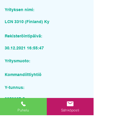
Yrityksen nimi:
LCN 3310 (Finland) Ky
Rekisteröintipäivä:
30.12.2021 16
:55:47
Yritysmuoto:
Kommandiittiyhtiö
Y-tunnus:
3253807-5
Puhelu
Sähköposti
Pyydä tarjous palvelusta
Yrityksen nimi