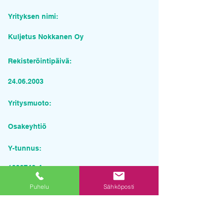
Yrityksen nimi:
Kuljetus Nokkanen Oy
Rekisteröintipäivä:
24.06.2003
Yritysmuoto:
Osakeyhtiö
Y-tunnus:
1828748-4
Puhelu
Sähköposti
Pyydä tarjous palvelusta
Yrityksen nimi