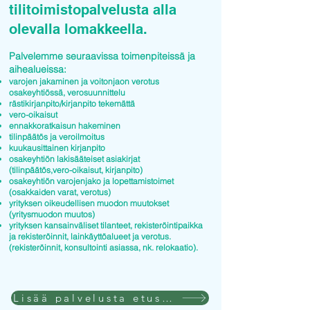
tilitoimistopalvelusta alla
olevalla lomakkeella.
Palvelemme seuraavissa toimenpiteissä ja
aihealueissa:
varojen jakaminen ja voitonjaon verotus
osakeyhtiössä, verosuunnittelu
rästikirjanpito/kirjanpito tekemättä
vero-oikaisut
ennakkoratkaisun hakeminen
tilinpäätös ja veroilmoitus
kuukausittainen kirjanpito
osakeyhtiön lakisääteiset asiakirjat
(tilinpäätös,vero-oikaisut, kirjanpito)
osakeyhtiön varojenjako ja lopettamistoimet
(osakkaiden varat, verotus)
yrityksen oikeudellisen muodon muutokset
(yritysmuodon muutos)
yrityksen kansainväliset tilanteet, rekisteröintipaikka
ja rekisteröinnit, lainkäyttöalueet ja verotus.
(rekisteröinnit, konsultointi asiassa, nk. relokaatio).
Lisää palvelusta etusivulla