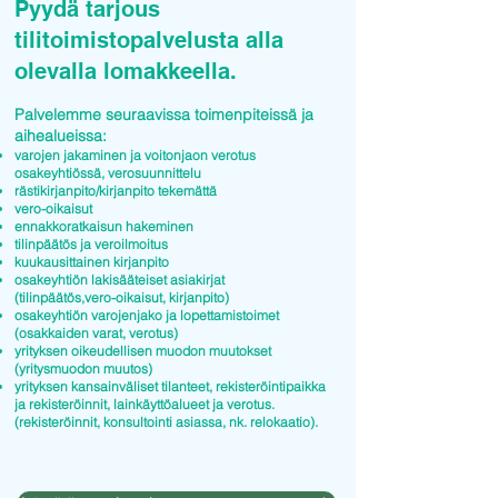
Pyydä tarjous
tilitoimistopalvelusta alla
olevalla lomakkeella.
Palvelemme seuraavissa toimenpiteissä ja
aihealueissa:
varojen jakaminen ja voitonjaon verotus
osakeyhtiössä, verosuunnittelu
rästikirjanpito/kirjanpito tekemättä
vero-oikaisut
ennakkoratkaisun hakeminen
tilinpäätös ja veroilmoitus
kuukausittainen kirjanpito
osakeyhtiön lakisääteiset asiakirjat
(tilinpäätös,vero-oikaisut, kirjanpito)
osakeyhtiön varojenjako ja lopettamistoimet
(osakkaiden varat, verotus)
yrityksen oikeudellisen muodon muutokset
(yritysmuodon muutos)
yrityksen kansainväliset tilanteet, rekisteröintipaikka
ja rekisteröinnit, lainkäyttöalueet ja verotus.
(rekisteröinnit, konsultointi asiassa, nk. relokaatio).