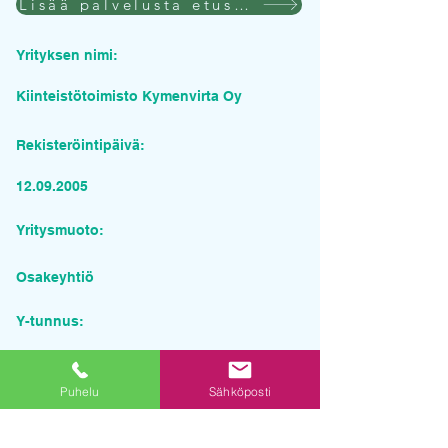
Lisää palvelusta etusivulla
Yrityksen nimi:
Kiinteistötoimisto Kymenvirta Oy
Rekisteröintipäivä:
12.09.2005
Yritysmuoto:
Osakeyhtiö
Y-tunnus:
1984137-9
Puhelu
Sähköposti
Pyydä tarjous palvelusta
Yrityksen nimi