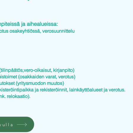
iteissä ja aihealueissa:
otus osakeyhtiössä, verosuunnittelu
tilinpäätös,vero-oikaisut, kirjanpito)
istoimet (osakkaiden varat, verotus)
utokset (yritysmuodon muutos)
kisteröintipaikka ja rekisteröinnit, lainkäyttöalueet ja verotus.
nk. relokaatio).
vulla