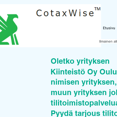
Etusivu
Ilmainen a
Oletko yrityksen
Kiinteistö Oy Oulu
nimisen yrityksen, 
muun yrityksen joh
tilitoimistopalvel
Pyydä tarjous tilit