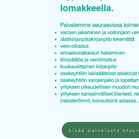
lomakkeella.
Palvelemme seuraavissa toimenp
varojen jakaminen ja voitonjaon ver
rästikirjanpito/kirjanpito tekemättä
vero-oikaisut
ennakkoratkaisun hakeminen
tilinpäätös ja veroilmoitus
kuukausittainen kirjanpito
osakeyhtiön lakisääteiset asiakirjat (
osakeyhtiön varojenjako ja lopettam
yrityksen oikeudellisen muodon mu
yrityksen kansainväliset tilanteet, re
(rekisteröinnit, konsultointi asiassa, 
Lisää palvelusta etusi