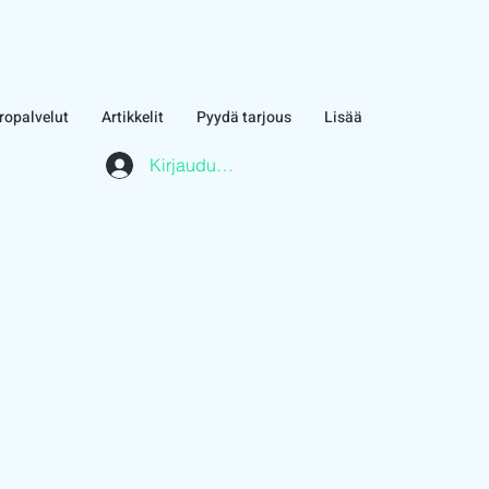
ropalvelut
Artikkelit
Pyydä tarjous
Lisää
Kirjaudu asiakasalueelle