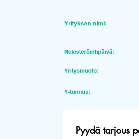
Yrityksen nimi:
Rekisteröintipäivä:
Yritysmuoto:
Y-tunnus:
Pyydä tarjous p