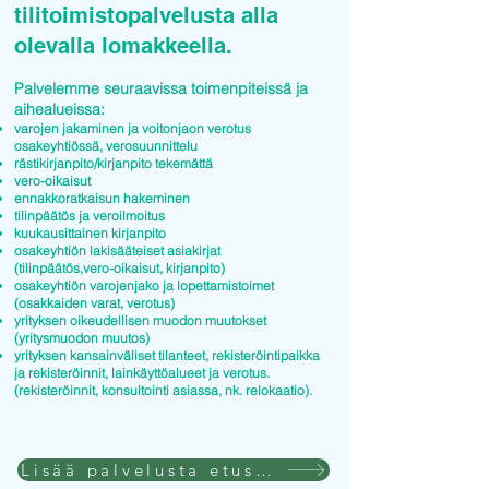
tilitoimistopalvelusta alla
olevalla lomakkeella.
Palvelemme seuraavissa toimenpiteissä ja
aihealueissa:
varojen jakaminen ja voitonjaon verotus
osakeyhtiössä, verosuunnittelu
rästikirjanpito/kirjanpito tekemättä
vero-oikaisut
ennakkoratkaisun hakeminen
tilinpäätös ja veroilmoitus
kuukausittainen kirjanpito
osakeyhtiön lakisääteiset asiakirjat
(tilinpäätös,vero-oikaisut, kirjanpito)
osakeyhtiön varojenjako ja lopettamistoimet
(osakkaiden varat, verotus)
yrityksen oikeudellisen muodon muutokset
(yritysmuodon muutos)
yrityksen kansainväliset tilanteet, rekisteröintipaikka
ja rekisteröinnit, lainkäyttöalueet ja verotus.
(rekisteröinnit, konsultointi asiassa, nk. relokaatio).
Lisää palvelusta etusivulla