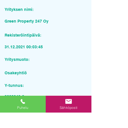
Yrityksen nimi:
Green Property 247 Oy
Rekisteröintipäivä:
31.12.2021 00
:03:45
Yritysmuoto:
Osakeyhtiö
Y-tunnus:
3233340-8
Puhelu
Sähköposti
Pyydä tarjous palvelusta
Yrityksen nimi