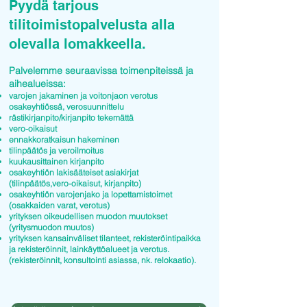
Pyydä tarjous
tilitoimistopalvelusta alla
olevalla lomakkeella.
Palvelemme seuraavissa toimenpiteissä ja
aihealueissa:
varojen jakaminen ja voitonjaon verotus
osakeyhtiössä, verosuunnittelu
rästikirjanpito/kirjanpito tekemättä
vero-oikaisut
ennakkoratkaisun hakeminen
tilinpäätös ja veroilmoitus
kuukausittainen kirjanpito
osakeyhtiön lakisääteiset asiakirjat
(tilinpäätös,vero-oikaisut, kirjanpito)
osakeyhtiön varojenjako ja lopettamistoimet
(osakkaiden varat, verotus)
yrityksen oikeudellisen muodon muutokset
(yritysmuodon muutos)
yrityksen kansainväliset tilanteet, rekisteröintipaikka
ja rekisteröinnit, lainkäyttöalueet ja verotus.
(rekisteröinnit, konsultointi asiassa, nk. relokaatio).