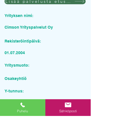
Lisää palvelusta etusivulla
Yrityksen nimi:
Cimson Yrityspalvelut Oy
Rekisteröintipäivä:
01.07.2004
Yritysmuoto:
Osakeyhtiö
Y-tunnus:
1903037-3
Puhelu
Sähköposti
Pyydä tarjous palvelusta
Yrityksen nimi