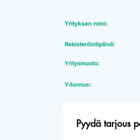
Yrityksen nimi:
Rekisteröintipäivä:
Yritysmuoto:
Y-tunnus:
Pyydä tarjous p