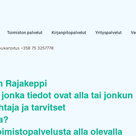
Toimiston palvelut
Kirjanpitopalvelut
Yrityspalvelut
Ve
lkukartoitus +358 75 3257778
n Rajakeppi
jonka tiedot ovat alla tai jonkun
taja ja tarvitset
ua?
oimistopalvelusta alla olevalla