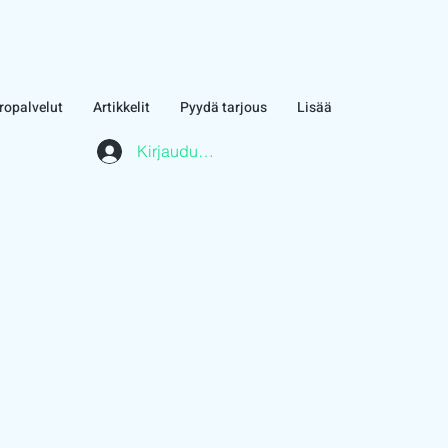
ropalvelut
Artikkelit
Pyydä tarjous
Lisää
Kirjaudu asiakasalueelle