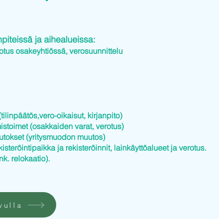
iteissä ja aihealueissa:
otus osakeyhtiössä, verosuunnittelu
tilinpäätös,vero-oikaisut, kirjanpito)
istoimet (osakkaiden varat, verotus)
utokset (yritysmuodon muutos)
kisteröintipaikka ja rekisteröinnit, lainkäyttöalueet ja verotus.
nk. relokaatio).
vulla