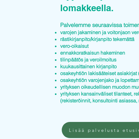
lomakkeella.
Palvelemme seuraavissa toimenp
varojen jakaminen ja voitonjaon ver
rästikirjanpito/kirjanpito tekemättä
vero-oikaisut
ennakkoratkaisun hakeminen
tilinpäätös ja veroilmoitus
kuukausittainen kirjanpito
osakeyhtiön lakisääteiset asiakirjat (
osakeyhtiön varojenjako ja lopettam
yrityksen oikeudellisen muodon mu
yrityksen kansainväliset tilanteet, re
(rekisteröinnit, konsultointi asiassa, 
Lisää palvelusta etusi