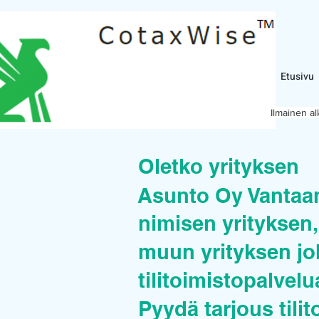
Etusivu
Ilmainen a
Oletko yrityksen
Asunto Oy Vantaa
nimisen yrityksen, 
muun yrityksen joh
tilitoimistopalvel
Pyydä tarjous tilit