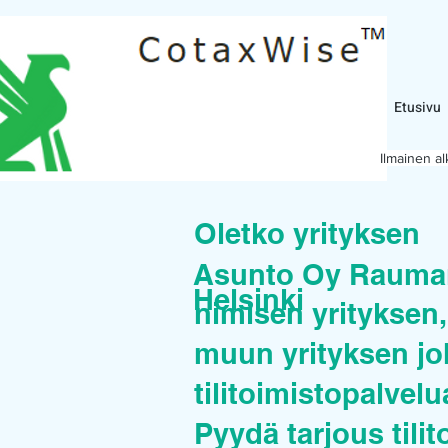
Etusivu
Ilmainen a
Oletko yrityksen
Asunto Oy Rauman
Helsinki
nimisen yrityksen, 
muun yrityksen joh
tilitoimistopalvel
Pyydä tarjous tilit