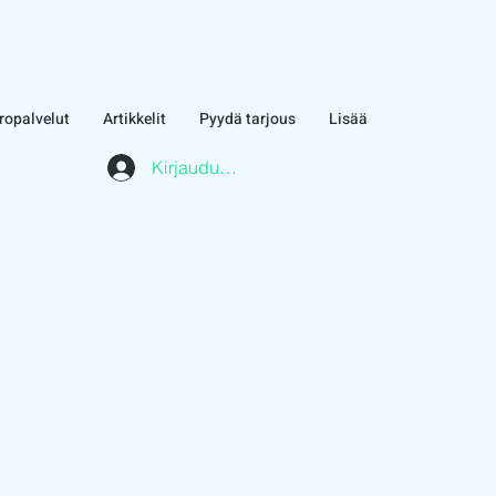
ropalvelut
Artikkelit
Pyydä tarjous
Lisää
Kirjaudu asiakasalueelle