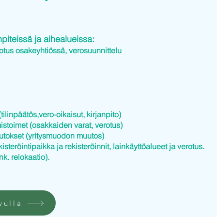
iteissä ja aihealueissa:
otus osakeyhtiössä, verosuunnittelu
tilinpäätös,vero-oikaisut, kirjanpito)
istoimet (osakkaiden varat, verotus)
utokset (yritysmuodon muutos)
kisteröintipaikka ja rekisteröinnit, lainkäyttöalueet ja verotus.
nk. relokaatio).
vulla