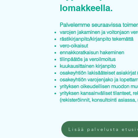
lomakkeella.
Palvelemme seuraavissa toimenp
varojen jakaminen ja voitonjaon ver
rästikirjanpito/kirjanpito tekemättä
vero-oikaisut
ennakkoratkaisun hakeminen
tilinpäätös ja veroilmoitus
kuukausittainen kirjanpito
osakeyhtiön lakisääteiset asiakirjat (
osakeyhtiön varojenjako ja lopettam
yrityksen oikeudellisen muodon mu
yrityksen kansainväliset tilanteet, re
(rekisteröinnit, konsultointi asiassa, 
Lisää palvelusta etusi