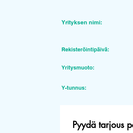
Yrityksen nimi:
Rekisteröintipäivä:
Yritysmuoto:
Y-tunnus:
Pyydä tarjous p