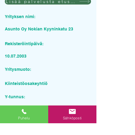
Lisää palvelusta etusivulla
Yrityksen nimi:
Asunto Oy Nokian Kyyninkatu 23
Rekisteröintipäivä:
10.07.2003
Yritysmuoto:
Kiinteistöosakeyhtiö
Y-tunnus:
1840099-3
Puhelu
Sähköposti
Pyydä tarjous palvelusta
Yrityksen nimi