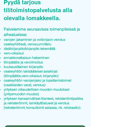
Pyydä tarjous
tilitoimistopalvelusta alla
olevalla lomakkeella.
Palvelemme seuraavissa toimenpiteissä ja
aihealueissa:
varojen jakaminen ja voitonjaon verotus
osakeyhtiössä, verosuunnittelu
rästikirjanpito/kirjanpito tekemättä
vero-oikaisut
ennakkoratkaisun hakeminen
tilinpäätös ja veroilmoitus
kuukausittainen kirjanpito
osakeyhtiön lakisääteiset asiakirjat
(tilinpäätös,vero-oikaisut, kirjanpito)
osakeyhtiön varojenjako ja lopettamistoimet
(osakkaiden varat, verotus)
yrityksen oikeudellisen muodon muutokset
(yritysmuodon muutos)
yrityksen kansainväliset tilanteet, rekisteröintipaikka
ja rekisteröinnit, lainkäyttöalueet ja verotus.
(rekisteröinnit, konsultointi asiassa, nk. relokaatio).