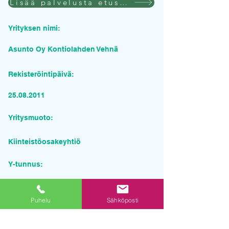
Lisää palvelusta etusivulla
Yrityksen nimi:
Asunto Oy Kontiolahden Vehnä
Rekisteröintipäivä:
25.08.2011
Yritysmuoto:
Kiinteistöosakeyhtiö
Y-tunnus:
2423951-8
Puhelu
Sähköposti
Pyydä tarjous palvelusta
Yrityksen nimi