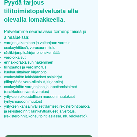
Pyydä tarjous
tilitoimistopalvelusta alla
olevalla lomakkeella.
Palvelemme seuraavissa toimenpiteissä ja
aihealueissa:
varojen jakaminen ja voitonjaon verotus
osakeyhtiössä, verosuunnittelu
rästikirjanpito/kirjanpito tekemättä
vero-oikaisut
ennakkoratkaisun hakeminen
tilinpäätös ja veroilmoitus
kuukausittainen kirjanpito
osakeyhtiön lakisääteiset asiakirjat
(tilinpäätös,vero-oikaisut, kirjanpito)
osakeyhtiön varojenjako ja lopettamistoimet
(osakkaiden varat, verotus)
yrityksen oikeudellisen muodon muutokset
(yritysmuodon muutos)
yrityksen kansainväliset tilanteet, rekisteröintipaikka
ja rekisteröinnit, lainkäyttöalueet ja verotus.
(rekisteröinnit, konsultointi asiassa, nk. relokaatio).