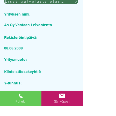
Lisää palvelusta etusivulla
Yrityksen nimi:
As Oy Vantaan Leivonlento
Rekisteröintipäivä:
08.08.2008
Yritysmuoto:
Kiinteistöosakeyhtiö
Y-tunnus:
2187664-2
Puhelu
Sähköposti
Pyydä tarjous palvelusta
Yrityksen nimi