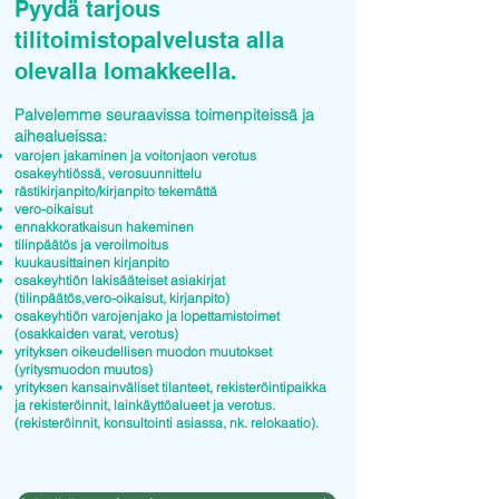
Pyydä tarjous
tilitoimistopalvelusta alla
olevalla lomakkeella.
Palvelemme seuraavissa toimenpiteissä ja
aihealueissa:
varojen jakaminen ja voitonjaon verotus
osakeyhtiössä, verosuunnittelu
rästikirjanpito/kirjanpito tekemättä
vero-oikaisut
ennakkoratkaisun hakeminen
tilinpäätös ja veroilmoitus
kuukausittainen kirjanpito
osakeyhtiön lakisääteiset asiakirjat
(tilinpäätös,vero-oikaisut, kirjanpito)
osakeyhtiön varojenjako ja lopettamistoimet
(osakkaiden varat, verotus)
yrityksen oikeudellisen muodon muutokset
(yritysmuodon muutos)
yrityksen kansainväliset tilanteet, rekisteröintipaikka
ja rekisteröinnit, lainkäyttöalueet ja verotus.
(rekisteröinnit, konsultointi asiassa, nk. relokaatio).