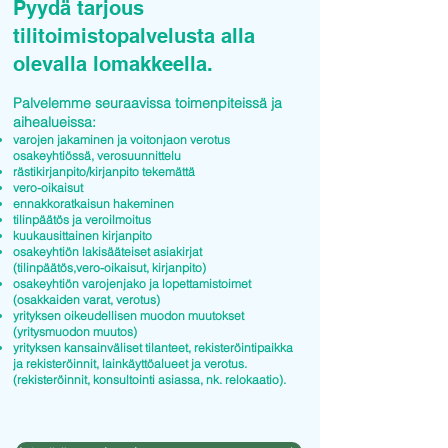
Pyydä tarjous
tilitoimistopalvelusta alla
olevalla lomakkeella.
Palvelemme seuraavissa toimenpiteissä ja
aihealueissa:
varojen jakaminen ja voitonjaon verotus
osakeyhtiössä, verosuunnittelu
rästikirjanpito/kirjanpito tekemättä
vero-oikaisut
ennakkoratkaisun hakeminen
tilinpäätös ja veroilmoitus
kuukausittainen kirjanpito
osakeyhtiön lakisääteiset asiakirjat
(tilinpäätös,vero-oikaisut, kirjanpito)
osakeyhtiön varojenjako ja lopettamistoimet
(osakkaiden varat, verotus)
yrityksen oikeudellisen muodon muutokset
(yritysmuodon muutos)
yrityksen kansainväliset tilanteet, rekisteröintipaikka
ja rekisteröinnit, lainkäyttöalueet ja verotus.
(rekisteröinnit, konsultointi asiassa, nk. relokaatio).