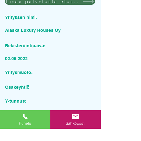
Lisää palvelusta etusivulla
Yrityksen nimi:
Alaska Luxury Houses Oy
Rekisteröintipäivä:
02.06.2022
Yritysmuoto:
Osakeyhtiö
Y-tunnus:
3272746-6
Puhelu
Sähköposti
Pyydä tarjous palvelusta
Yrityksen nimi