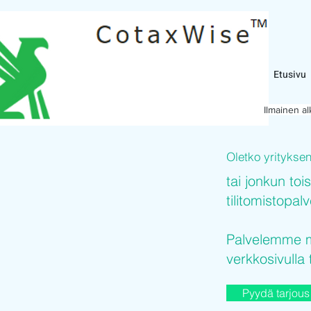
Etusivu
Ilmainen a
Oletko yritykse
tai jonkun toi
tilitomistopal
Palvelemme mi
verkkosivulla 
Pyydä tarjous