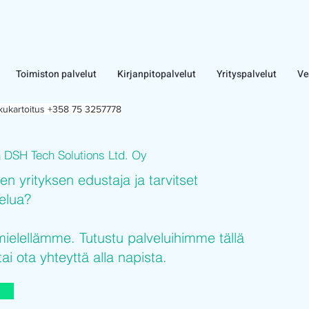
Toimiston palvelut
Kirjanpitopalvelut
Yrityspalvelut
Ve
lkukartoitus +358 75 3257778
DSH Tech Solutions Ltd. Oy
n
sen yrityksen edustaja ja tarvitset
velua?
elellämme. Tutustu palveluihimme tällä
tai ota yhteyttä alla napista.