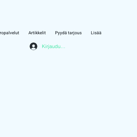
ropalvelut
Artikkelit
Pyydä tarjous
Lisää
Kirjaudu asiakasalueelle