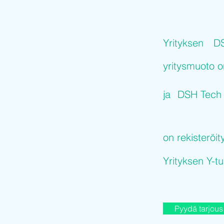
Yrityksen
DS
yritysmuoto 
ja
DSH Tech 
on rekisteröit
Yrityksen Y-
Pyydä tarjous