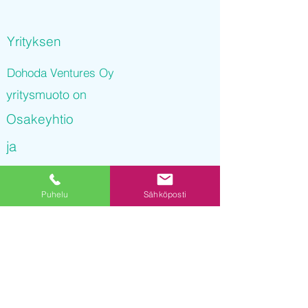
Yrityksen
Dohoda Ventures Oy
yritysmuoto on
Osakeyhtio
ja
Dohoda Ventures Oy
Puhelu
Sähköposti
on rekisteröity kaupparekisteriin
17.11.2021 08
:15:39
Yrityksen Y-tunnus on
3247525-4