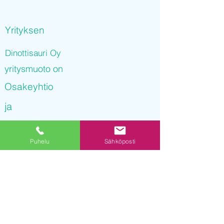
Yrityksen
Dinottisauri Oy
yritysmuoto on
Osakeyhtio
ja
Dinottisauri Oy
Puhelu
Sähköposti
on rekisteröity kaupparekisteriin
07.09.2021 15
:52:19
Yrityksen Y-tunnus on
3231304-4