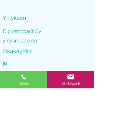
Yrityksen
Digirempparit Oy
yritysmuoto on
Osakeyhtio
ja
Digirempparit Oy
Puhelu
Sähköposti
on rekisteröity kaupparekisteriin
23.12.2021 14
:27:52
Yrityksen Y-tunnus on
3254876-7