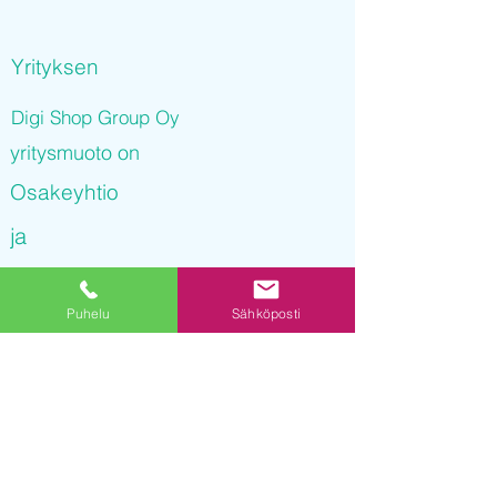
Yrityksen
Digi Shop Group Oy
yritysmuoto on
Osakeyhtio
ja
Digi Shop Group Oy
Puhelu
Sähköposti
on rekisteröity kaupparekisteriin
08.12.2021 11
:37:30
Yrityksen Y-tunnus on
3252362-3