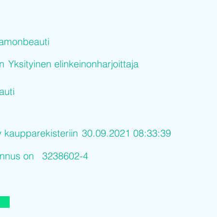
amonbeauti
on
Yksityinen elinkeinonharjoittaja
uti
y kaupparekisteriin
30.09.2021 08:33:39
tunnus on
3238602-4