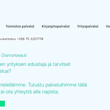
Toimiston palvelut
Kirjanpitopalvelut
Yrityspalvelut
Ve
lkukartoitus +358 75 3257778
Diamonbeauti
n
sen yrityksen edustaja ja tarvitset
velua?
elellämme. Tutustu palveluihimme tällä
tai ota yhteyttä alla napista.