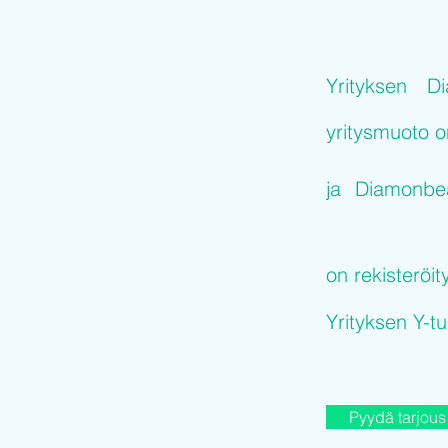
Yrityksen
Di
yritysmuoto 
ja
Diamonbea
on rekisteröit
Yrityksen Y-
Pyydä tarjous