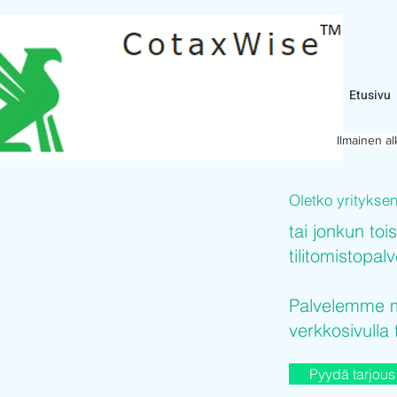
Etusivu
Ilmainen a
Oletko yritykse
tai jonkun toi
tilitomistopal
Palvelemme mi
verkkosivulla 
Pyydä tarjous