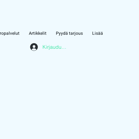
ropalvelut
Artikkelit
Pyydä tarjous
Lisää
Kirjaudu asiakasalueelle