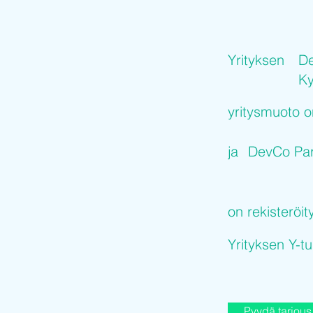
Yrityksen
De
K
yritysmuoto 
ja
DevCo Par
on rekisteröit
Yrityksen Y-
Pyydä tarjous