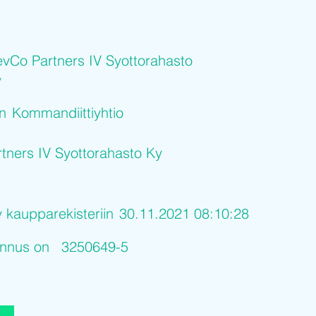
vCo Partners IV Syottorahasto
y
on
Kommandiittiyhtio
tners IV Syottorahasto Ky
y kaupparekisteriin
30.11.2021 08:10:28
tunnus on
3250649-5