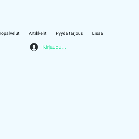
ropalvelut
Artikkelit
Pyydä tarjous
Lisää
Kirjaudu asiakasalueelle