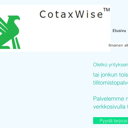
Etusivu
Ilmainen a
Oletko yritykse
tai jonkun toi
tilitomistopal
Palvelemme mi
verkkosivulla 
Pyydä tarjous