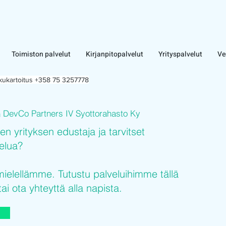
Toimiston palvelut
Kirjanpitopalvelut
Yrityspalvelut
Ve
lkukartoitus +358 75 3257778
DevCo Partners IV Syottorahasto Ky
n
sen yrityksen edustaja ja tarvitset
velua?
elellämme. Tutustu palveluihimme tällä
tai ota yhteyttä alla napista.