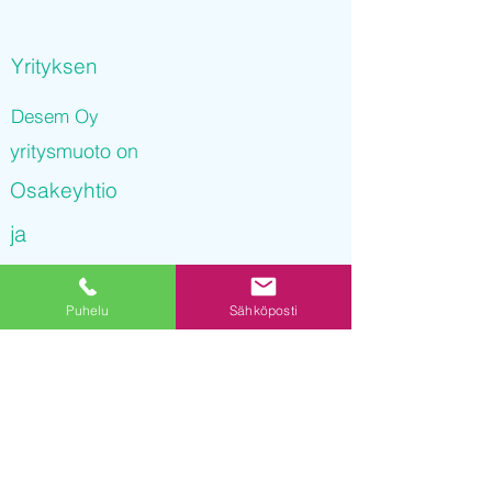
Yrityksen
Desem Oy
yritysmuoto on
Osakeyhtio
ja
Desem Oy
Puhelu
Sähköposti
on rekisteröity kaupparekisteriin
28.09.2021 11
:46:14
Yrityksen Y-tunnus on
3237035-6