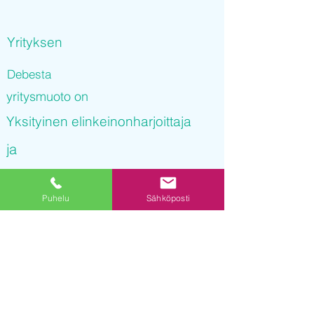
Yrityksen
Debesta
yritysmuoto on
Yksityinen elinkeinonharjoittaja
ja
Debesta
Puhelu
Sähköposti
on rekisteröity kaupparekisteriin
05.10.2021 16
:42:37
Yrityksen Y-tunnus on
3240011-3