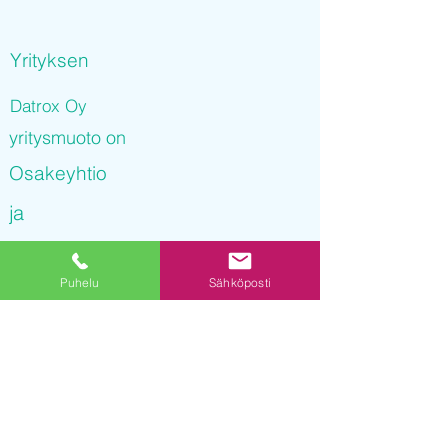
Yrityksen
Datrox Oy
yritysmuoto on
Osakeyhtio
ja
Datrox Oy
Puhelu
Sähköposti
on rekisteröity kaupparekisteriin
03.01.2022 16
:12:13
Yrityksen Y-tunnus on
3255357-4