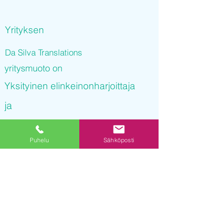
Yrityksen
Da Silva Translations
yritysmuoto on
Yksityinen elinkeinonharjoittaja
ja
Da Silva Translations
Puhelu
Sähköposti
on rekisteröity kaupparekisteriin
21.10.2021 13
:53:54
Yrityksen Y-tunnus on
3243199-9