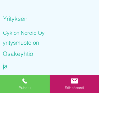
Yrityksen
Cyklon Nordic Oy
yritysmuoto on
Osakeyhtio
ja
Cyklon Nordic Oy
Puhelu
Sähköposti
on rekisteröity kaupparekisteriin
28.12.2021 07
:46:52
Yrityksen Y-tunnus on
3250470-5