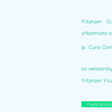
Yrityksen
C
yritysmuoto 
ja
Curio Co
on rekisteröit
Yrityksen Y-
Pyydä tarjous