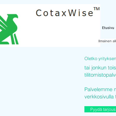
Etusivu
Ilmainen a
Oletko yritykse
tai jonkun toi
tilitomistopal
Palvelemme mi
verkkosivulla 
Pyydä tarjous