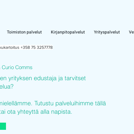
Toimiston palvelut
Kirjanpitopalvelut
Yrityspalvelut
Ve
lkukartoitus +358 75 3257778
Curio Comms
n
sen yrityksen edustaja ja tarvitset
velua?
elellämme. Tutustu palveluihimme tällä
tai ota yhteyttä alla napista.