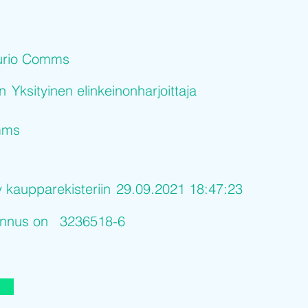
urio Comms
on
Yksityinen elinkeinonharjoittaja
mms
y kaupparekisteriin
29.09.2021 18:47:23
tunnus on
3236518-6