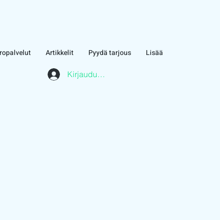
ropalvelut
Artikkelit
Pyydä tarjous
Lisää
Kirjaudu asiakasalueelle