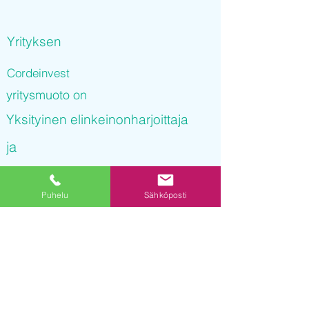
Yrityksen
Cordeinvest
yritysmuoto on
Yksityinen elinkeinonharjoittaja
ja
Cordeinvest
Puhelu
Sähköposti
on rekisteröity kaupparekisteriin
25.10.2021 14
:03:58
Yrityksen Y-tunnus on
3243373-2