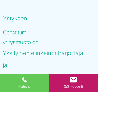
Yrityksen
Constitum
yritysmuoto on
Yksityinen elinkeinonharjoittaja
ja
Constitum
Puhelu
Sähköposti
on rekisteröity kaupparekisteriin
04.10.2021 08
:08:40
Yrityksen Y-tunnus on
3239292-6