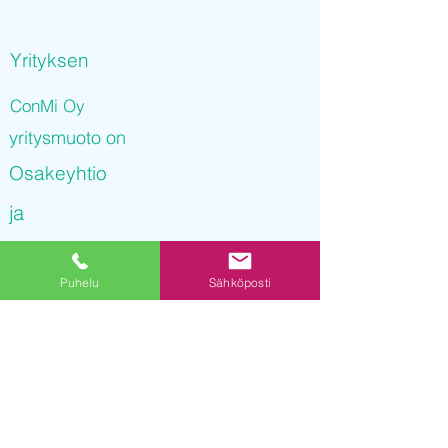
Yrityksen
ConMi Oy
yritysmuoto on
Osakeyhtio
ja
ConMi Oy
Puhelu
Sähköposti
on rekisteröity kaupparekisteriin
26.10.2021 14
:55:58
Yrityksen Y-tunnus on
3243491-1