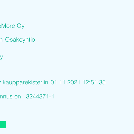
oMore Oy
on
Osakeyhtio
y
y kaupparekisteriin
01.11.2021 12:51:35
tunnus on
3244371-1