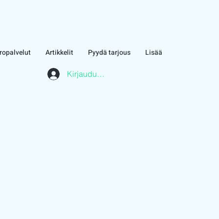
ropalvelut
Artikkelit
Pyydä tarjous
Lisää
Kirjaudu asiakasalueelle