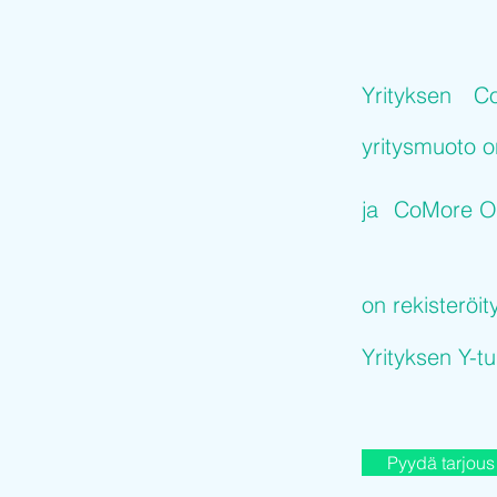
Yrityksen
C
yritysmuoto 
ja
CoMore O
on rekisteröit
Yrityksen Y-
Pyydä tarjous