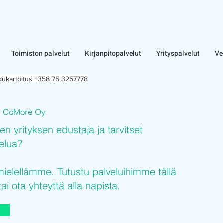
Toimiston palvelut
Kirjanpitopalvelut
Yrityspalvelut
Ve
lkukartoitus +358 75 3257778
CoMore Oy
n
sen yrityksen edustaja ja tarvitset
velua?
elellämme. Tutustu palveluihimme tällä
tai ota yhteyttä alla napista.