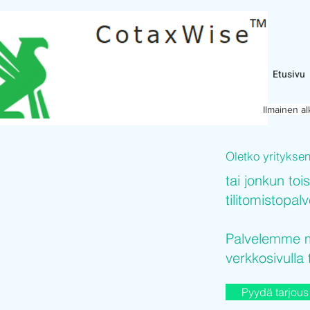
Etusivu
Ilmainen a
Oletko yritykse
tai jonkun toi
tilitomistopal
Palvelemme mi
verkkosivulla 
Pyydä tarjous