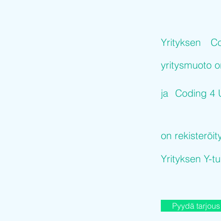
Yrityksen
Co
yritysmuoto 
ja
Coding 4 
on rekisteröit
Yrityksen Y-
Pyydä tarjous