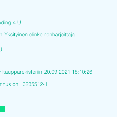
ding 4 U
on
Yksityinen elinkeinonharjoittaja
U
y kaupparekisteriin
20.09.2021 18:10:26
tunnus on
3235512-1