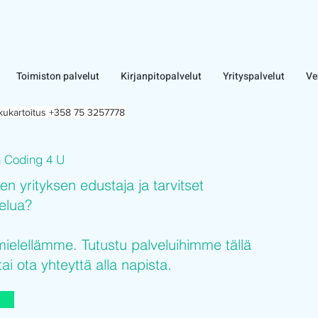
Toimiston palvelut
Kirjanpitopalvelut
Yrityspalvelut
Ve
lkukartoitus +358 75 3257778
Coding 4 U
n
sen yrityksen edustaja ja tarvitset
velua?
elellämme. Tutustu palveluihimme tällä
tai ota yhteyttä alla napista.