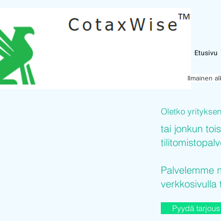
Etusivu
Ilmainen a
Oletko yritykse
tai jonkun toi
tilitomistopal
Palvelemme mi
verkkosivulla 
Pyydä tarjous