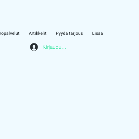
ropalvelut
Artikkelit
Pyydä tarjous
Lisää
Kirjaudu asiakasalueelle