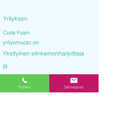
Yrityksen
Code Foam
yritysmuoto on
Yksityinen elinkeinonharjoittaja
ja
Code Foam
Puhelu
Sähköposti
on rekisteröity kaupparekisteriin
29.09.2021 10
:13:16
Yrityksen Y-tunnus on
3238242-9