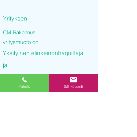
Yrityksen
CM-Rakennus
yritysmuoto on
Yksityinen elinkeinonharjoittaja
ja
CM-Rakennus
Puhelu
Sähköposti
on rekisteröity kaupparekisteriin
22.09.2021 08
:48:53
Yrityksen Y-tunnus on
3235158-5