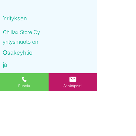
Yrityksen
Chillax Store Oy
yritysmuoto on
Osakeyhtio
ja
Chillax Store Oy
Puhelu
Sähköposti
on rekisteröity kaupparekisteriin
22.11.2021 06
:37:26
Yrityksen Y-tunnus on
3247005-8