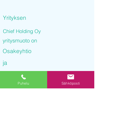
Yrityksen
Chief Holding Oy
yritysmuoto on
Osakeyhtio
ja
Chief Holding Oy
Puhelu
Sähköposti
on rekisteröity kaupparekisteriin
13.12.2021 10
:21:46
Yrityksen Y-tunnus on
3253259-7