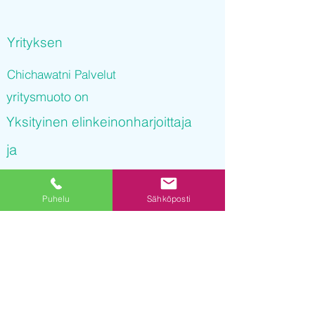
Yrityksen
Chichawatni Palvelut
yritysmuoto on
Yksityinen elinkeinonharjoittaja
ja
Chichawatni Palvelut
Puhelu
Sähköposti
on rekisteröity kaupparekisteriin
15.09.2021 08
:55:33
Yrityksen Y-tunnus on
3230607-1