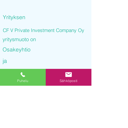
Yrityksen
CF V Private Investment Company Oy
yritysmuoto on
Osakeyhtio
ja
CF V Private Investment Company Oy
Puhelu
Sähköposti
on rekisteröity kaupparekisteriin
29.10.2021 10
:28:38
Yrityksen Y-tunnus on
3244121-4